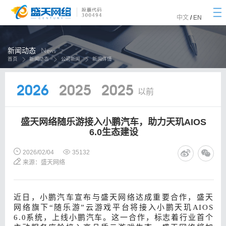
togg
navi
中文
/
EN
新闻动态
News
首页
新闻动态
公司新闻
新闻详情
2026
2025
2025
以前
盛天网络随乐游接入小鹏汽车，助力天玑AIOS
6.0生态建设
2026/02/04
35132
来源：盛天网络
近日，小鹏汽车宣布与盛天网络达成重要合作，盛天
网络旗下“随乐游”云游戏平台将接入小鹏天玑AIOS
6.0系统，上线小鹏汽车。这一合作，标志着行业首个