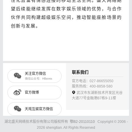
性化且富有情感连接的移动生活空间。盛天网络期
望后续能继续发挥在数字娱乐领域的优势，与合作
伙伴共同构建超级娱乐空间，推动智能座舱场景的
创新与发展。
联系我们
关注官方微信
微信公众号：HBstnts
官方电话：027-86655050
服务热线：400-8858-580
官方微博
武汉市东湖新技术开发区光谷
大道77号金融港B7栋9-11楼
天戏互娱官方微信
湖北盛天网络技术股份有限公司版权所有
鄂B2-20110110
Copyright © 2006 -
2026 shengtian. All Rights Reserved