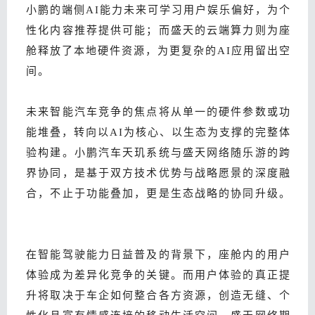
小鹏的端侧AI能力未来可学习用户娱乐偏好，为个
性化内容推荐提供可能；而盛天的云端算力则为座
舱释放了本地硬件资源，为更复杂的AI应用留出空
间。
未来智能汽车竞争的焦点将从单一的硬件参数或功
能堆叠，转向以AI为核心、以生态为支撑的完整体
验构建。小鹏汽车天玑系统与盛天网络随乐游的跨
界协同，是基于双方技术优势与战略愿景的深度融
合，不止于功能叠加，更是生态战略的协同升级。
在智能驾驶能力日益普及的背景下，座舱内的用户
体验成为差异化竞争的关键。而用户体验的真正提
升将取决于车企如何整合各方资源，创造无缝、个